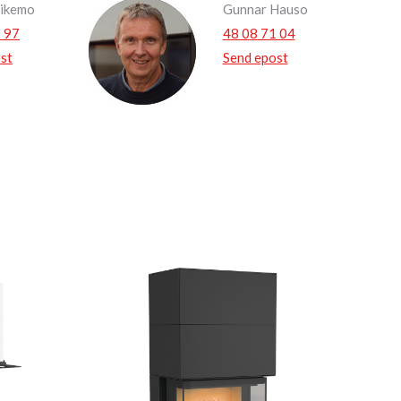
Eikemo
Gunnar Hauso
 97
48 08 71 04
st
Send epost