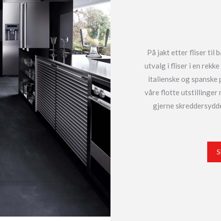
På jakt etter fliser til
utvalg i fliser i en rekk
italienske og spanske 
våre flotte utstillinge
gjerne skreddersydde
S