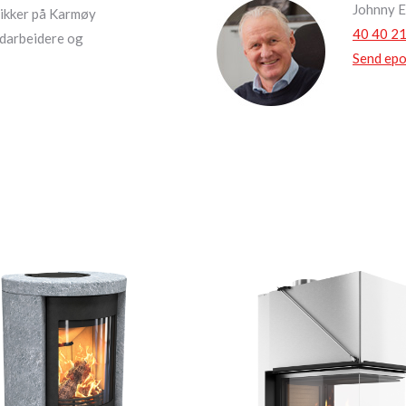
Johnny 
utikker på Karmøy
40 40 21
edarbeidere og
Send epo