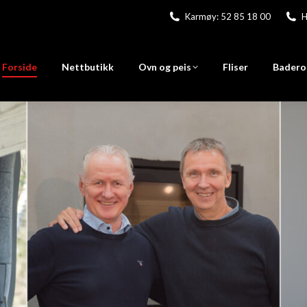
Karmøy: 52 85 18 00
H
Forside
Nettbutikk
Ovn og peis
Fliser
Badero