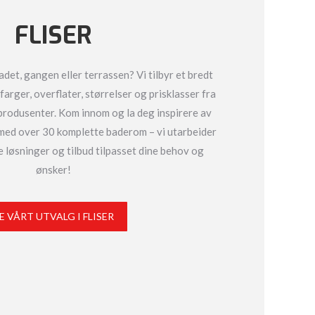
FLISER
 badet, gangen eller terrassen? Vi tilbyr et bredt
e farger, overflater, størrelser og prisklasser fra
produsenter. Kom innom og la deg inspirere av
r med over 30 komplette baderom – vi utarbeider
 løsninger og tilbud tilpasset dine behov og
ønsker!
E VÅRT UTVALG I FLISER