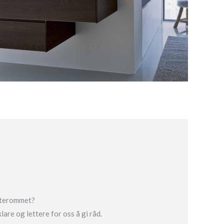
 uterommet?
are og lettere for oss å gi råd.