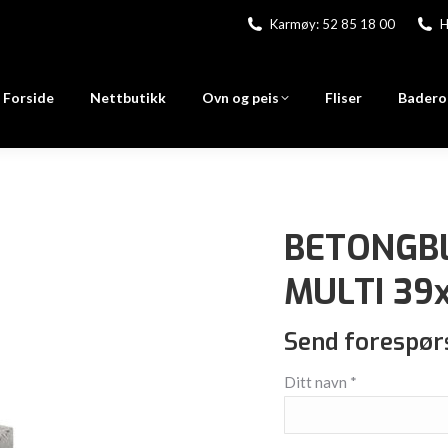
Karmøy: 52 85 18 00
H
Forside
Nettbutikk
Ovn og peis
Fliser
Badero
BETONGB
MULTI 39x
Send forespør
Ditt navn *