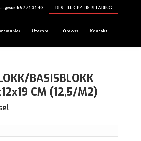
BESTILL GRATIS BEFARING
augesund: 52 71 31 40
msmøbler
Uterom
Om oss
Kontakt
LOKK/BASISBLOKK
12x19 CM (12,5/M2)
sel