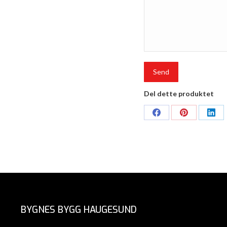
Del dette produktet
Share
Share
Shar
on
on
on
Facebook
Pinterest
Link
BYGNES BYGG HAUGESUND