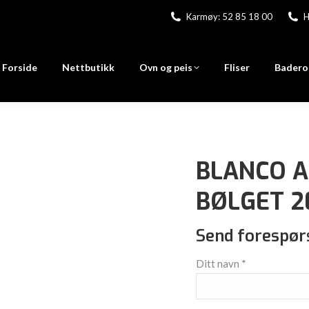
Karmøy: 52 85 18 00
H
Forside
Nettbutikk
Ovn og peis
Fliser
Badero
BLANCO A
BØLGET 20
Send forespør
Ditt navn *