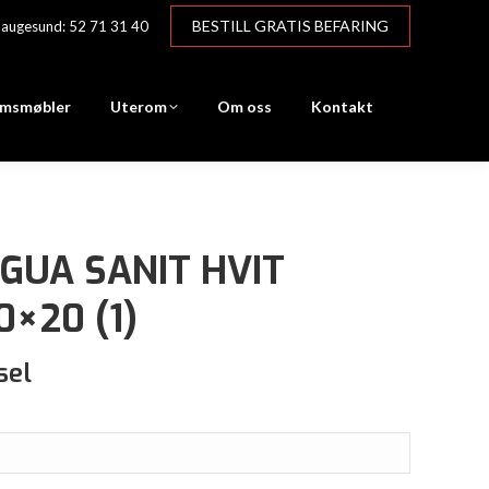
BESTILL GRATIS BEFARING
augesund: 52 71 31 40
msmøbler
Uterom
Om oss
Kontakt
GUA SANIT HVIT
×20 (1)
sel