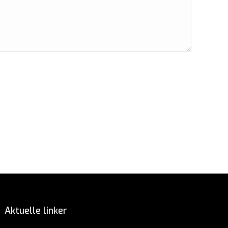
e
edIn
Aktuelle linker