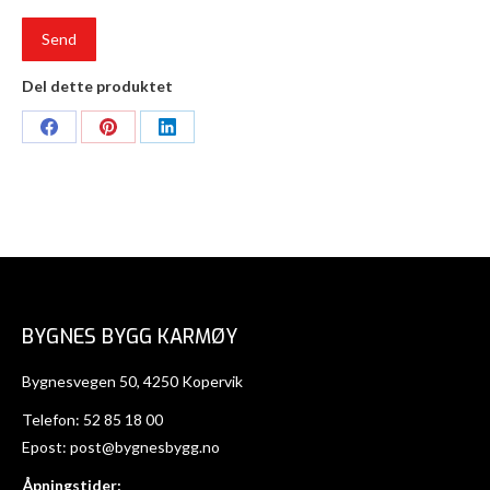
Del dette produktet
Share
Share
Share
on
on
on
Facebook
Pinterest
LinkedIn
BYGNES BYGG KARMØY
Bygnesvegen 50, 4250 Kopervik
Telefon:
52 85 18 00
Epost:
post@bygnesbygg.no
Åpningstider: