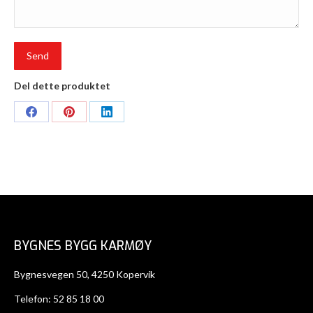
Del dette produktet
Share
Share
Share
on
on
on
Facebook
Pinterest
LinkedIn
BYGNES BYGG KARMØY
Bygnesvegen 50, 4250 Kopervik
Telefon:
52 85 18 00