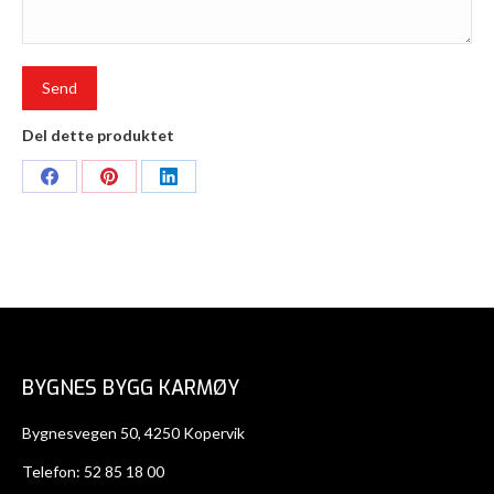
Del dette produktet
Share
Share
Share
on
on
on
Facebook
Pinterest
LinkedIn
BYGNES BYGG KARMØY
Bygnesvegen 50, 4250 Kopervik
Telefon:
52 85 18 00