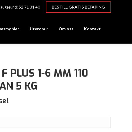
BESTILL GRATIS BEFARING
augesund: 52 71 31 40
msmøbler
Uterom
Om oss
Kontakt
F PLUS 1-6 MM 110
AN 5 KG
sel