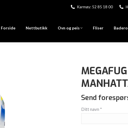
Karmøy: 52 85 18 00
H
Forside
Nettbutikk
Ovn og peis
Fliser
Badero
MEGAFUG 
MANHATT
Send forespør
Ditt navn *