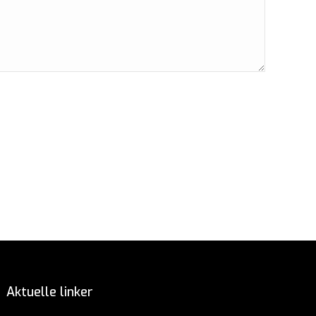
e
edIn
Aktuelle linker