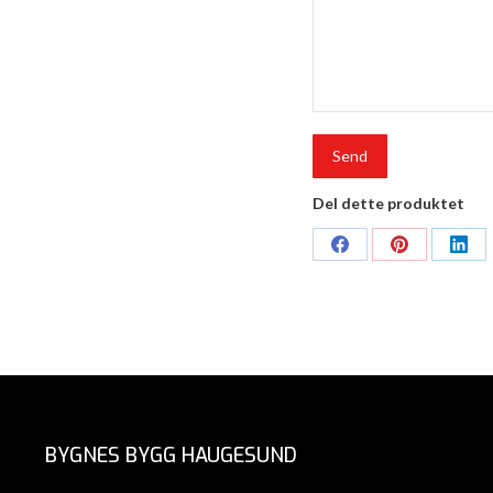
Del dette produktet
Share
Share
Shar
on
on
on
Facebook
Pinterest
Link
BYGNES BYGG HAUGESUND