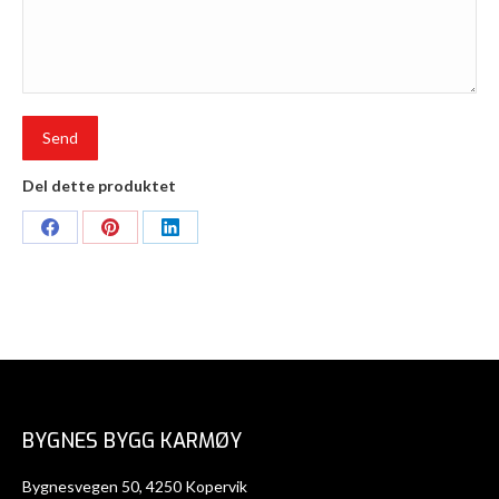
Del dette produktet
Share
Share
Share
on
on
on
Facebook
Pinterest
LinkedIn
BYGNES BYGG KARMØY
Bygnesvegen 50, 4250 Kopervik