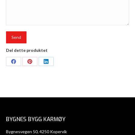
Del dette produktet
Share
Share
Share
on
on
on
Facebook
Pinterest
LinkedIn
BYGNES BYGG KARMØY
Bygnesvegen 50, 4250 Kopervik