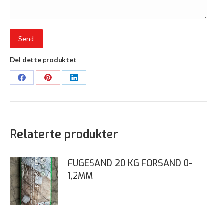
Del dette produktet
Share
Share
Share
on
on
on
Facebook
Pinterest
LinkedIn
Relaterte produkter
FUGESAND 20 KG FORSAND 0-
1,2MM